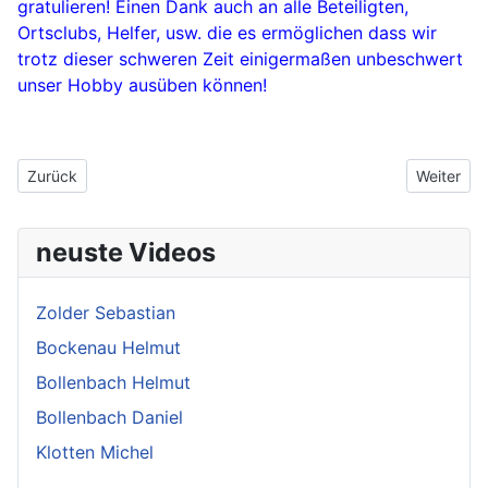
gratulieren! Einen Dank auch an alle Beteiligten,
Ortsclubs, Helfer, usw. die es ermöglichen dass wir
trotz dieser schweren Zeit einigermaßen unbeschwert
unser Hobby ausüben können!
Vorheriger Beitrag: 2023 Status quo NAVC Bergmeisterschaft
Nächster 
Zurück
Weiter
neuste Videos
Zolder Sebastian
Bockenau Helmut
Bollenbach Helmut
Bollenbach Daniel
Klotten Michel