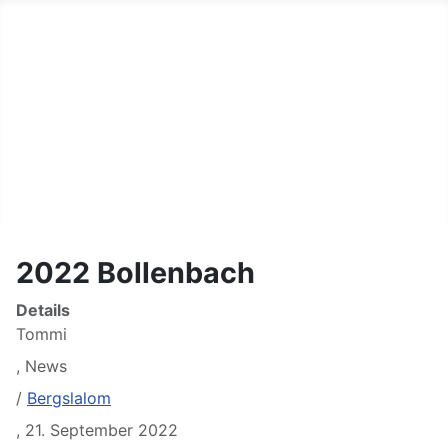
Start
Fahrer
Autos
Helfer
Terminkalender
Links
Kontakt
2022 Bollenbach
Details
Tommi
,
News
/
Bergslalom
,
21. September 2022