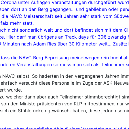
Corona unter Auflagen Veranstaltungen durchgeführt wurde
eben dort an den Berg gegangen... und geblieben oder pend
die NAVC Meisterschaft seit Jahren sehr stark vom Südwe
falz mehr statt.
auch nicht sonderlich weit und dort befindet sich mit dem
. Hier darf man übrigens an Track days für 30€ zwanzig M
 Minuten nach Adam Ries über 30 Kilometer weit… Zusätzlic
 dass die NAVC Berg Bepreisung meinetwegen rein buchhalte
anderen Veranstaltungen so muss man sich als Teilnehmer
 im NAVC selbst. So haderten in den vergangenen Jahren imm
ehrfach versucht diese Personalie im Zuge der ASK Neuwah
ert wurde.
 zu welcher dann aber auch Teilnehmer stimmberechtigt sind
son den Ministerpräsidenten von RLP mitbestimmen, nur wei
ch ein Stühlerücken gewünscht haben, diese jedoch so nich
rden, aber der zeitliche Ablauf einer Veranstaltung wird d