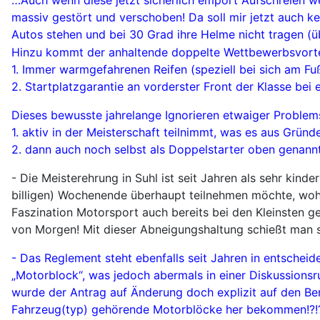
massiv gestört und verschoben! Da soll mir jetzt auch 
Autos stehen und bei 30 Grad ihre Helme nicht tragen (
Hinzu kommt der anhaltende doppelte Wettbewerbsvorte
1. Immer warmgefahrenen Reifen (speziell bei sich am F
2. Startplatzgarantie an vorderster Front der Klasse be
Dieses bewusste jahrelange Ignorieren etwaiger Proble
1. aktiv in der Meisterschaft teilnimmt, was es aus Gründ
2. dann auch noch selbst als Doppelstarter oben genannte
- Die Meisterehrung in Suhl ist seit Jahren als sehr kinder
billigen) Wochenende überhaupt teilnehmen möchte, wohl
Faszination Motorsport auch bereits bei den Kleinsten ge
von Morgen! Mit dieser Abneigungshaltung schießt man si
- Das Reglement steht ebenfalls seit Jahren in entscheide
„Motorblock“, was jedoch abermals in einer Diskussionsr
wurde der Antrag auf Änderung doch explizit auf den Ber
Fahrzeug(typ) gehörende Motorblöcke her bekommen!?!