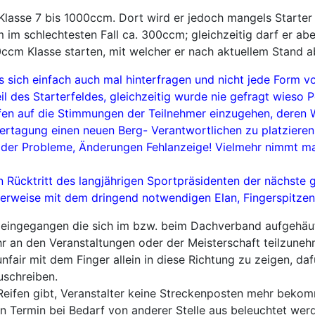
Klasse 7 bis 1000ccm. Dort wird er jedoch mangels Starter 
im schlechtesten Fall ca. 300ccm; gleichzeitig darf er ab
00ccm Klasse starten, mit welcher er nach aktuellem Stand 
s sich einfach auch mal hinterfragen und nicht jede Form vo
eil des Starterfeldes, gleichzeitig wurde nie gefragt wieso
lafen auf die Stimmungen der Teilnehmer einzugehen, deren
ertagung einen neuen Berg- Verantwortlichen zu platzieren, 
er Probleme, Änderungen Fehlanzeige! Vielmehr nimmt man 
Rücktritt des langjährigen Sportpräsidenten der nächste g
dealerweise mit dem dringend notwendigen Elan, Fingerspitz
me eingegangen die sich im bzw. beim Dachverband aufgehäuft
r an den Veranstaltungen oder der Meisterschaft teilzunehm
air mit dem Finger allein in diese Richtung zu zeigen, daf
uschreiben.
n Reifen gibt, Veranstalter keine Streckenposten mehr bekom
n Termin bei Bedarf von anderer Stelle aus beleuchtet werde