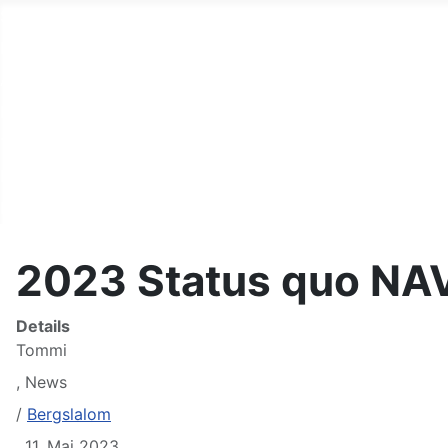
Start
Fahrer
Autos
Helfer
Terminkalender
Links
Kontakt
2023 Status quo NA
Details
Tommi
,
News
/
Bergslalom
,
11. Mai 2023