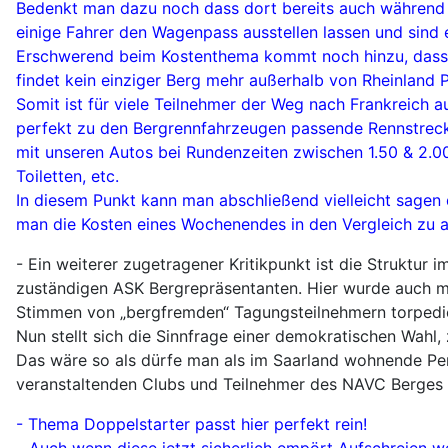
Bedenkt man dazu noch dass dort bereits auch während 
einige Fahrer den Wagenpass ausstellen lassen und sind 
Erschwerend beim Kostenthema kommt noch hinzu, dass 
findet kein einziger Berg mehr außerhalb von Rheinland P
Somit ist für viele Teilnehmer der Weg nach Frankreich 
perfekt zu den Bergrennfahrzeugen passende Rennstrecke
mit unseren Autos bei Rundenzeiten zwischen 1.50 & 2.00
Toiletten, etc.
In diesem Punkt kann man abschließend vielleicht sagen
man die Kosten eines Wochenendes in den Vergleich zu 
- Ein weiterer zugetragener Kritikpunkt ist die Struktur
zuständigen ASK Bergrepräsentanten. Hier wurde auch m
Stimmen von „bergfremden“ Tagungsteilnehmern torpedi
Nun stellt sich die Sinnfrage einer demokratischen Wahl,
Das wäre so als dürfe man als im Saarland wohnende Per
veranstaltenden Clubs und Teilnehmer des NAVC Berges si
- Thema Doppelstarter passt hier perfekt rein!
…Auch wenn diese jetzt sicherlich empört Aufschreien we