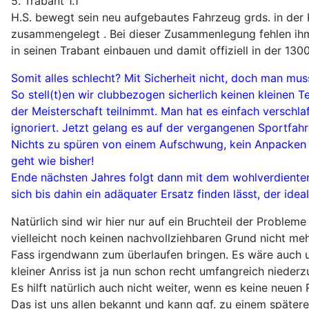
5. Trabant 1.1
H.S. bewegt sein neu aufgebautes Fahrzeug grds. in der 
zusammengelegt . Bei dieser Zusammenlegung fehlen ihm 
in seinen Trabant einbauen und damit offiziell in der 13
Somit alles schlecht? Mit Sicherheit nicht, doch man mus
So stell(t)en wir clubbezogen sicherlich keinen kleinen T
der Meisterschaft teilnimmt. Man hat es einfach versch
ignoriert. Jetzt gelang es auf der vergangenen Sportfahr
Nichts zu spüren von einem Aufschwung, kein Anpacken d
geht wie bisher!
Ende nächsten Jahres folgt dann mit dem wohlverdienten 
sich bis dahin ein adäquater Ersatz finden lässt, der i
Natürlich sind wir hier nur auf ein Bruchteil der Proble
vielleicht noch keinen nachvollziehbaren Grund nicht meh
Fass irgendwann zum überlaufen bringen. Es wäre auch unf
kleiner Anriss ist ja nun schon recht umfangreich niederz
Es hilft natürlich auch nicht weiter, wenn es keine neue
Das ist uns allen bekannt und kann ggf. zu einem spätere