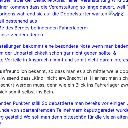
keiner kommen dass die Veranstaltung so lange dauert, wei
übrigens während sie auf die Doppelstarter warten
)
il bestehend aus
uße des Berges befindenden Fahrerlagern)
i einsetzendem Regen
mstellungen bekommt eine besondere Note wenn man bedenk
en der Unparteilichkeit schon gar nicht geben sollte
&
 Vorteile in Anspruch nimmt und somit nicht daran interess
un
freundlich bekannt, so dass man es sich mittlerweile do
wissend dass „Kind“ nicht erwünscht ist! Hier hat man si
schürt werden muss, denn wie ein Blick ins Fahrerlager zwei
ch somit selbst ins Bein.
nden Punkten still! So debattierte man bereits vor einigen 
unde von spartenfremden Teilnehmern kaputtgeredet wurde, 
g gestellt! Wo soll man denn bitteschön für die vielen alt
?