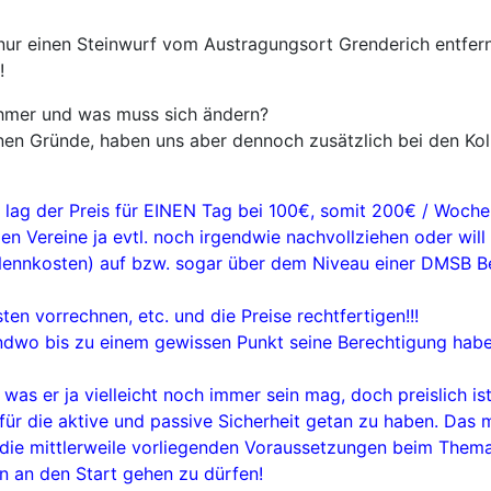
 nur einen Steinwurf vom Austragungsort Grenderich entfernt
!
nehmer und was muss sich ändern?
enen Gründe, haben uns aber dennoch zusätzlich bei den Kol
 lag der Preis für EINEN Tag bei 100€, somit 200€ / Woche
n Vereine ja evtl. noch irgendwie nachvollziehen oder wil
 Nennkosten) auf bzw. sogar über dem Niveau einer DMSB Berg
sten vorrechnen, etc. und die Preise rechtfertigen!!!
dwo bis zu einem gewissen Punkt seine Berechtigung haben, 
“ was er ja vielleicht noch immer sein mag, doch preislich 
für die aktive und passive Sicherheit getan zu haben. Das 
ch die mittlerweile vorliegenden Voraussetzungen beim Them
n an den Start gehen zu dürfen!