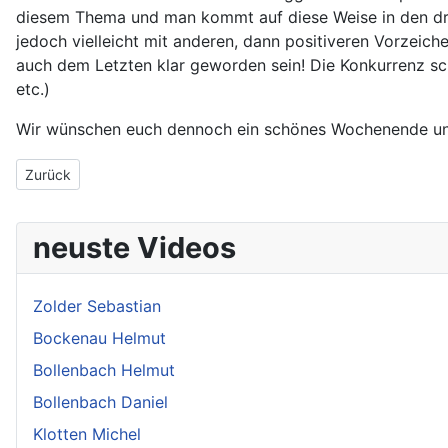
diesem Thema und man kommt auf diese Weise in den dri
jedoch vielleicht mit anderen, dann positiveren Vorzeic
auch dem Letzten klar geworden sein! Die Konkurrenz schl
etc.)
Wir wünschen euch dennoch ein schönes Wochenende und s
Vorheriger Beitrag: 2023 Auerbergpreis
Zurück
neuste Videos
Zolder Sebastian
Bockenau Helmut
Bollenbach Helmut
Bollenbach Daniel
Klotten Michel