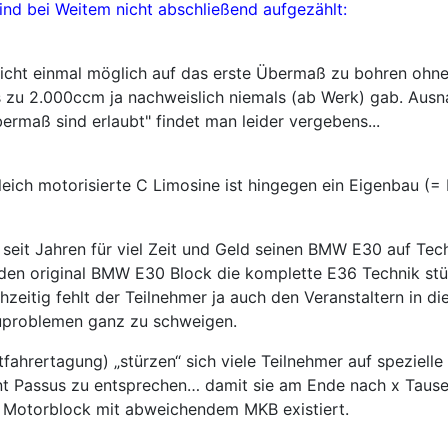
ind bei Weitem nicht abschließend aufgezählt:
icht einmal möglich auf das erste Übermaß zu bohren ohne 
s zu 2.000ccm ja nachweislich niemals (ab Werk) gab. Au
bermaß sind erlaubt" findet man leider vergebens...
leich motorisierte C Limosine ist hingegen ein Eigenbau (=
er seit Jahren für viel Zeit und Geld seinen BMW E30 auf T
den original BMW E30 Block die komplette E36 Technik stül
hzeitig fehlt der Teilnehmer ja auch den Veranstaltern in d
problemen ganz zu schweigen.
ahrertagung) „stürzen“ sich viele Teilnehmer auf speziell
nt Passus zu entsprechen… damit sie am Ende nach x Taus
er Motorblock mit abweichendem MKB existiert.