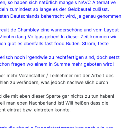
n, so haben sich natürlich mangels NAVC Alternative
eln zumindest so lange es der Geldbeutel zulässt.
sten Deutschlands beherrscht wird, ja genau genommen
 Circuit de Chambley eine wunderschöne und vom Layout
inuten lang Vollgas geben! In dieser Zeit kommen wir
h gibt es ebenfalls fast food Buden, Strom, feste
risch noch irgendwie zu rechtfertigen sind, doch setzt
 schon fragen wo einem in Summe mehr geboten wird!
er mehr Veranstalter / Teilnehmer mit der Arbeit des
len zu verändern, was jedoch nachweislich durch
 die mit eben dieser Sparte gar nichts zu tun haben!
l man eben Nachbarland ist! Will heißen dass die
t eintrat bzw. eintreten konnte.
urch die aktuelle Doppelstarterregelung nach wie vor