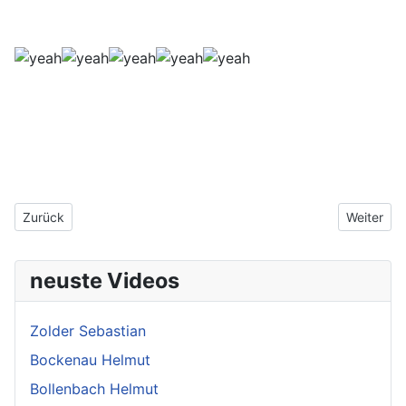
Vorheriger Beitrag: 2014 Frohes neues Jahr
Nächster 
Zurück
Weiter
neuste Videos
Zolder Sebastian
Bockenau Helmut
Bollenbach Helmut