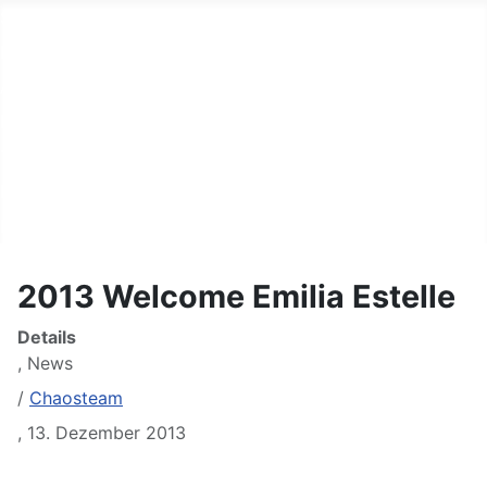
Start
Fahrer
Autos
Helfer
Terminkalender
Links
Kontakt
2013 Welcome Emilia Estelle
Details
,
News
/
Chaosteam
,
13. Dezember 2013