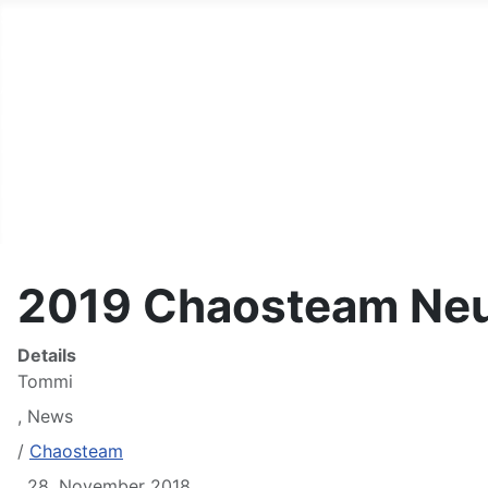
Start
Fahrer
Autos
Helfer
Terminkalender
Links
Kontakt
2019 Chaosteam Ne
Details
Tommi
,
News
/
Chaosteam
,
28. November 2018