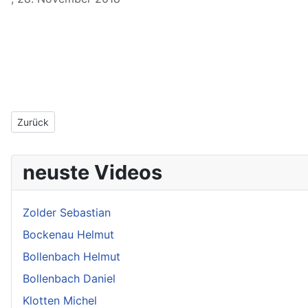
Vorheriger Beitrag: 2018 Suhl
Zurück
neuste Videos
Zolder Sebastian
Bockenau Helmut
Bollenbach Helmut
Bollenbach Daniel
Klotten Michel